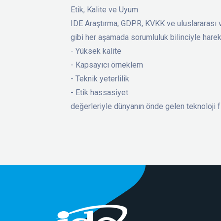
Etik, Kalite ve Uyum
IDE Araştırma; GDPR, KVKK ve uluslararası ve
gibi her aşamada sorumluluk bilinciyle harek
- Yüksek kalite
- Kapsayıcı örneklem
- Teknik yeterlilik
- Etik hassasiyet
değerleriyle dünyanın önde gelen teknoloji fi