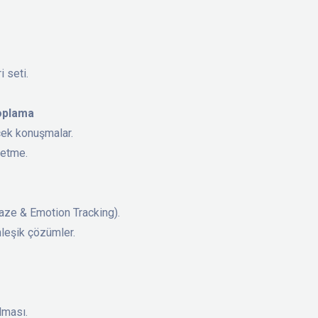
 seti.
Toplama
çek konuşmalar.
 etme.
 (Gaze & Emotion Tracking).
nleşik çözümler.
.
ılması.