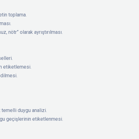
etin toplama.
rması.
uz, nötr” olarak ayrıştırılması.
elleri.
n etiketlemesi.
edilmesi.
temelli duygu analizi.
ygu geçişlerinin etiketlenmesi.