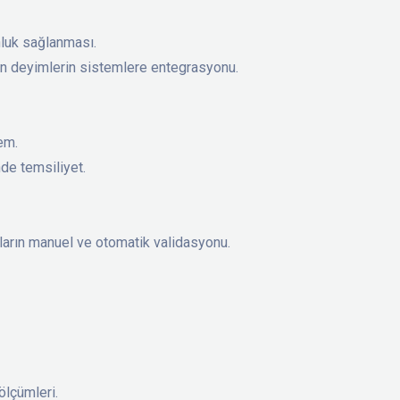
nluk sağlanması.
lan deyimlerin sistemlere entegrasyonu.
em.
de temsiliyet.
aların manuel ve otomatik validasyonu.
 ölçümleri.