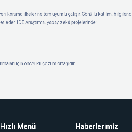
ri koruma ilkelerine tam uyumlu çalışır. Gönüllü katılım, bilgile
et eder. IDE Araştırma, yapay zekâ projelerinde:
rmaları için öncelikli çözüm ortağıdır.
Hızlı Menü
Haberlerimiz